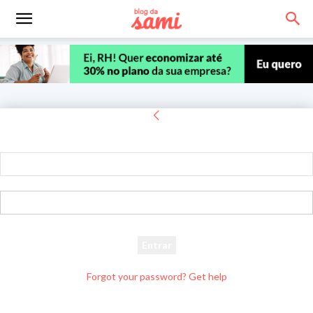
Entrar
Bem-vindo! Entre na sua conta
seu usuário
sua senha
Forgot your password? Get help
Recuperar senha
Recupere sua senha