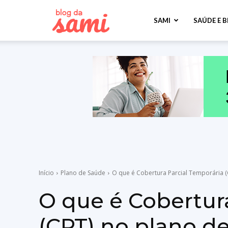
Sami
SAMI
SAÚDE E 
Saúde
Início
Plano de Saúde
O que é Cobertura Parcial Temporária (
O que é Cobertur
(CPT) no plano d