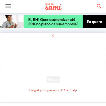
Entrar
Bem-vindo! Entre na sua conta
seu usuário
sua senha
Forgot your password? Get help
Recuperar senha
Recupere sua senha