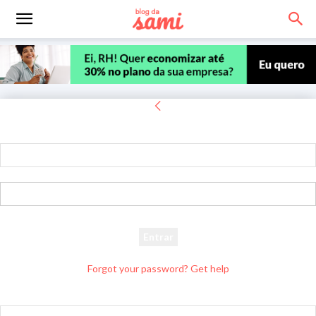
Entrar
Bem-vindo! Entre na sua conta
seu usuário
sua senha
Forgot your password? Get help
Recuperar senha
Recupere sua senha