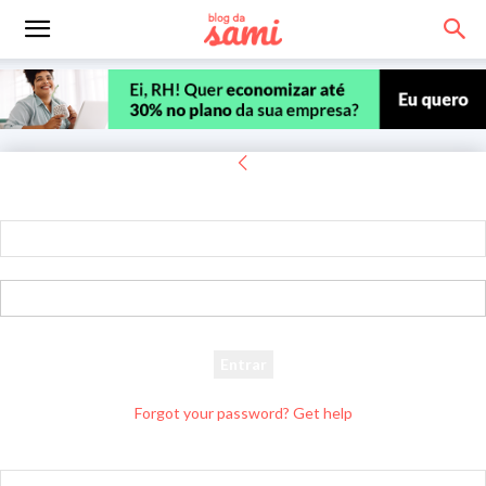
Entrar
Bem-vindo! Entre na sua conta
seu usuário
sua senha
Forgot your password? Get help
Recuperar senha
Recupere sua senha