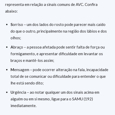
representa em relação a sinais comuns de AVC. Confira
abaixo:
S
orriso – um dos lados do rosto pode parecer mais caído
do que o outro, principalmente na região dos lábios e dos
olhos;
A
braço – a pessoa afetada pode sentir falta de força ou
formigamento, e apresentar dificuldade em levantar os
braços e mantê-los assim;
M
ensagem – pode ocorrer alteração na fala, incapacidade
total de se comunicar ou dificuldade para entender o que
lhe está sendo dito;
U
rgência – ao notar qualquer um dos sinais acima em
alguém ou em si mesmo, ligue para o SAMU (192)
imediatamente.