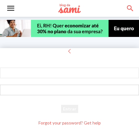
Entrar
Bem-vindo! Entre na sua conta
seu usuário
sua senha
Forgot your password? Get help
Recuperar senha
Recupere sua senha