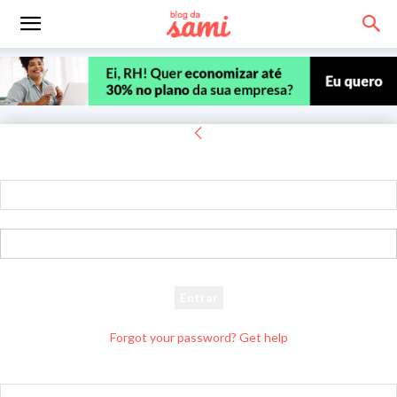
Entrar
Bem-vindo! Entre na sua conta
seu usuário
sua senha
Forgot your password? Get help
Recuperar senha
Recupere sua senha