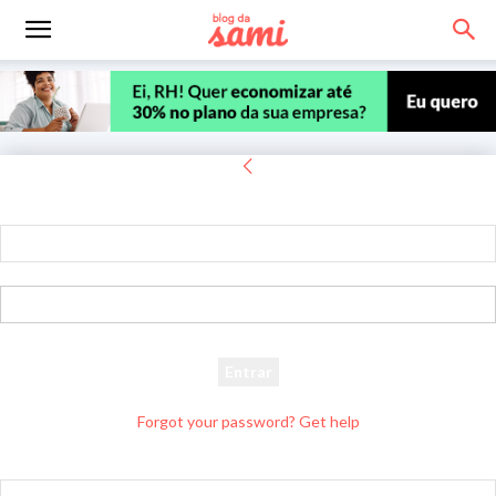
Entrar
Bem-vindo! Entre na sua conta
seu usuário
sua senha
Forgot your password? Get help
Recuperar senha
Recupere sua senha