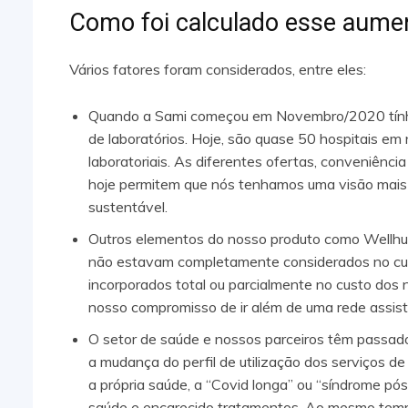
Como foi calculado esse aume
Vários fatores foram considerados, entre eles:
Quando a Sami começou em Novembro/2020 tínha
de laboratórios. Hoje, são quase 50 hospitais e
laboratoriais. As diferentes ofertas, conveniência
hoje permitem que nós tenhamos uma visão mais 
sustentável.
Outros elementos do nosso produto como Wellhub
não estavam completamente considerados no cust
incorporados total ou parcialmente no custo dos 
nosso compromisso de ir além de uma rede assis
O setor de saúde e nossos parceiros têm passado 
a mudança do perfil de utilização dos serviços
a própria saúde, a “Covid longa” ou “síndrome pó
saúde e encarecido tratamentos. Ao mesmo tempo