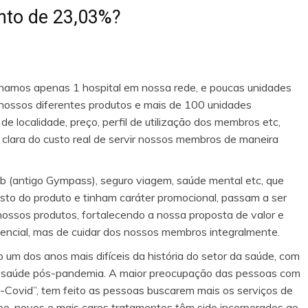
nto de 23,03%?
mos apenas 1 hospital em nossa rede, e poucas unidades
m nossos diferentes produtos e mais de 100 unidades
 de localidade, preço, perfil de utilização dos membros etc,
clara do custo real de servir nossos membros de maneira
 (antigo Gympass), seguro viagem, saúde mental etc, que
o do produto e tinham caráter promocional, passam a ser
nossos produtos, fortalecendo a nossa proposta de valor e
tencial, mas de cuidar dos nossos membros integralmente.
um dos anos mais difíceis da história do setor da saúde, com
 de saúde pós-pandemia. A maior preocupação das pessoas com
s-Covid”, tem feito as pessoas buscarem mais os serviços de
, novos e mais caros tratamentos têm sido incorporados ao