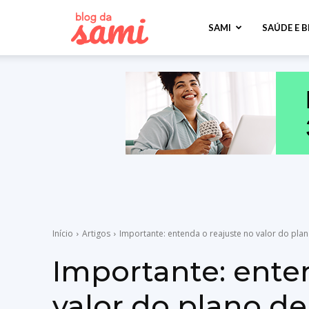
Sami
SAMI
SAÚDE E 
Saúde
Início
Artigos
Importante: entenda o reajuste no valor do plan
Importante: ente
valor do plano d