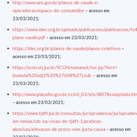
http://www.ans.gov.br/planos-de-saude-e-
operadoras/espaco-do-consumidor
– acesso em
23/03/2021;
https://www.idec.org.br/uploads/publicacoes/publicacoes/fo
plano-saude.pdf
– acesso em 23/03/2021;
https://idec.org.br/planos-de-saude/planos-coletivos
–
acesso em 23/03/2021;
https://scon.stj.jus.br/SCON/sumanot/toc.jsp?livre=
(sumula%20adj1%20%27608%27).sub.
– acesso em
23/03/2021;
http://www.planalto.gov.br/ccivil_03/leis/l8078compilado.ht
– acesso em 23/03/2021;
https://www.tjdft.jus.br/consultas/jurisprudencia/jurispruden
em-temas/cdc-na-visao-do-tjdft-1/praticas-
abusivas/elevacao-de-preco-sem-justa-causa
– acesso em