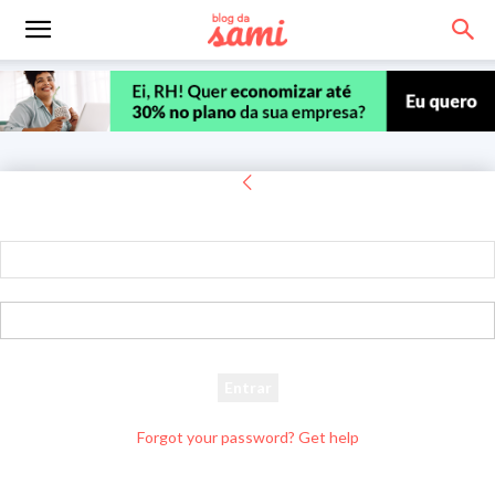
Entrar
Bem-vindo! Entre na sua conta
seu usuário
sua senha
Forgot your password? Get help
Recuperar senha
Recupere sua senha