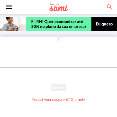
Entrar
Bem-vindo! Entre na sua conta
seu usuário
sua senha
Forgot your password? Get help
Recuperar senha
Recupere sua senha