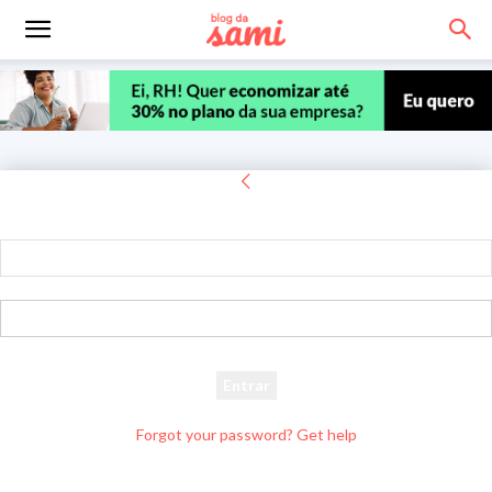
Entrar
Bem-vindo! Entre na sua conta
seu usuário
sua senha
Forgot your password? Get help
Recuperar senha
Recupere sua senha