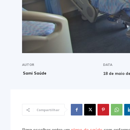
AUTOR
DATA
Sami Saúde
18 de maio d
Compartilhar
Para escolher entre um
plano de saúde
com enfermar