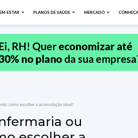
BEM-ESTAR
PLANOS DE SAÚDE
MERCADO
CONHEÇA
ento: como escolher a acomodação ideal?
nfermaria ou
o escolher a