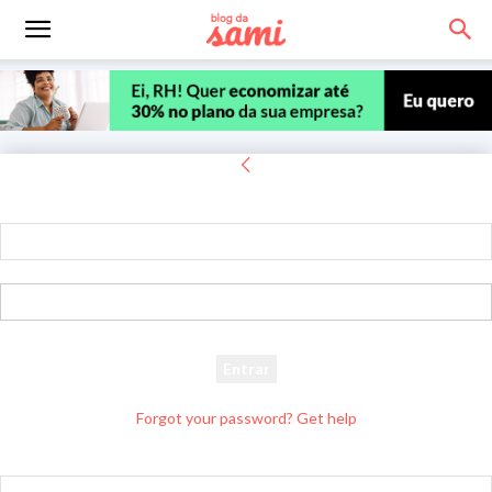
Entrar
Bem-vindo! Entre na sua conta
seu usuário
sua senha
Forgot your password? Get help
Recuperar senha
Recupere sua senha