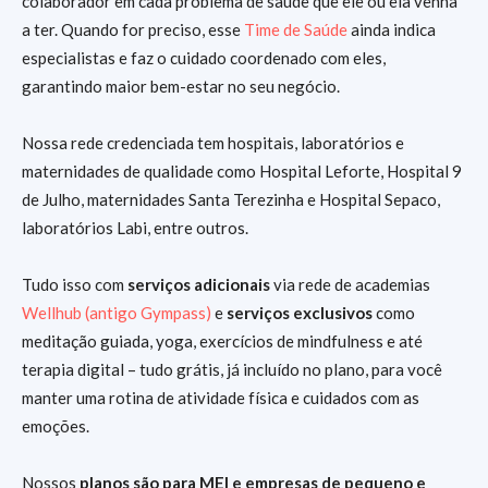
colaborador em cada problema de saúde que ele ou ela venha
a ter. Quando for preciso, esse
Time de Saúde
ainda indica
especialistas e faz o cuidado coordenado com eles,
garantindo maior bem-estar no seu negócio.
Nossa rede credenciada tem hospitais, laboratórios e
maternidades de qualidade como Hospital Leforte, Hospital 9
de Julho, maternidades Santa Terezinha e Hospital Sepaco,
laboratórios Labi, entre outros.
Tudo isso com
serviços adicionais
via rede de academias
Wellhub (antigo Gympass)
e
serviços exclusivos
como
meditação guiada, yoga, exercícios de mindfulness e até
terapia digital – tudo grátis, já incluído no plano, para você
manter uma rotina de atividade física e cuidados com as
emoções.
Nossos
planos são para MEI e empresas de pequeno e