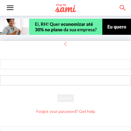
Entrar
Bem-vindo! Entre na sua conta
seu usuário
sua senha
Forgot your password? Get help
Recuperar senha
Recupere sua senha