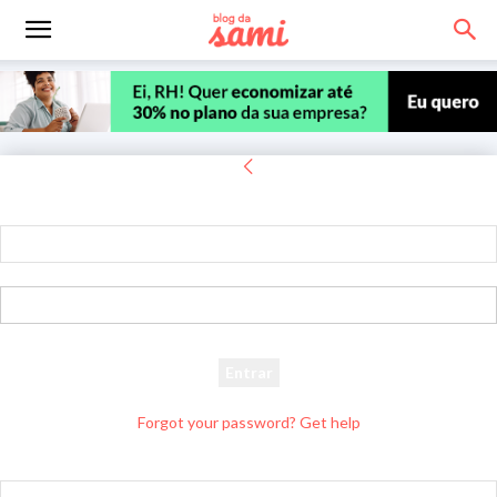
Entrar
Bem-vindo! Entre na sua conta
seu usuário
sua senha
Forgot your password? Get help
Recuperar senha
Recupere sua senha