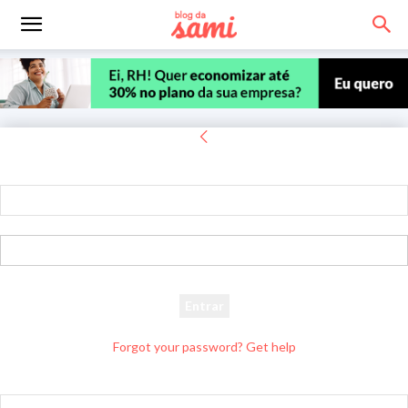
Entrar
Bem-vindo! Entre na sua conta
seu usuário
sua senha
Forgot your password? Get help
Recuperar senha
Recupere sua senha