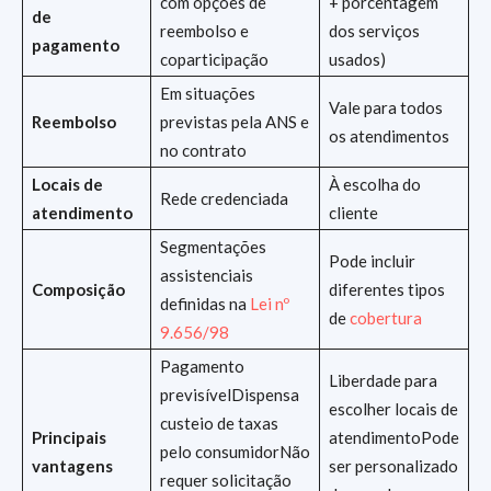
com opções de
+ porcentagem
de
reembolso e
dos serviços
pagamento
coparticipação
usados)
Em situações
Vale para todos
Reembolso
previstas pela ANS e
os atendimentos
no contrato
Locais de
À escolha do
Rede credenciada
atendimento
cliente
Segmentações
Pode incluir
assistenciais
Composição
diferentes tipos
definidas na
Lei nº
de
cobertura
9.656/98
Pagamento
Liberdade para
previsívelDispensa
escolher locais de
custeio de taxas
Principais
atendimentoPode
pelo consumidorNão
vantagens
ser personalizado
requer solicitação