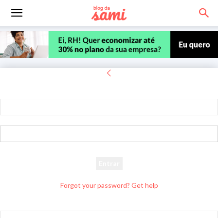
Entrar
Bem-vindo! Entre na sua conta
seu usuário
sua senha
Forgot your password? Get help
Recuperar senha
Recupere sua senha