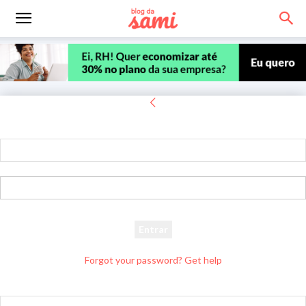
Entrar
Bem-vindo! Entre na sua conta
seu usuário
sua senha
Forgot your password? Get help
Recuperar senha
Recupere sua senha