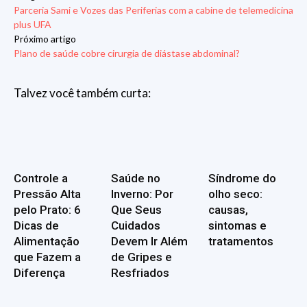
Parceria Sami e Vozes das Periferias com a cabine de telemedicina
plus UFA
Próximo artigo
Plano de saúde cobre cirurgia de diástase abdominal?
Talvez você também curta:
Controle a
Saúde no
Síndrome do
Pressão Alta
Inverno: Por
olho seco:
pelo Prato: 6
Que Seus
causas,
Dicas de
Cuidados
sintomas e
Alimentação
Devem Ir Além
tratamentos
que Fazem a
de Gripes e
Diferença
Resfriados