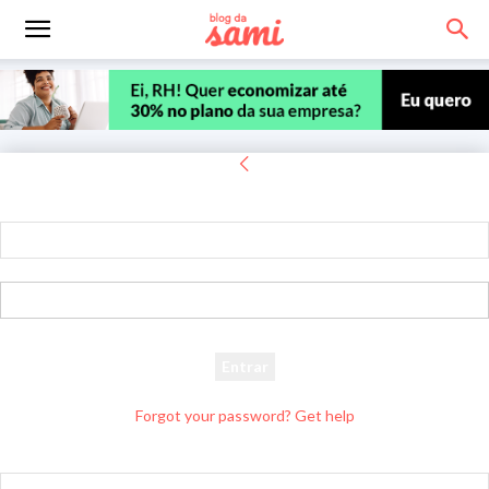
Entrar
Bem-vindo! Entre na sua conta
seu usuário
sua senha
Forgot your password? Get help
Recuperar senha
Recupere sua senha