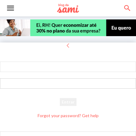
Entrar
Bem-vindo! Entre na sua conta
seu usuário
sua senha
Forgot your password? Get help
Recuperar senha
Recupere sua senha