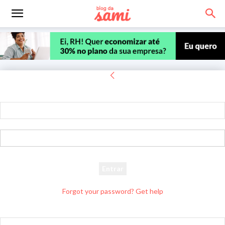
Entrar
Bem-vindo! Entre na sua conta
seu usuário
sua senha
Forgot your password? Get help
Recuperar senha
Recupere sua senha