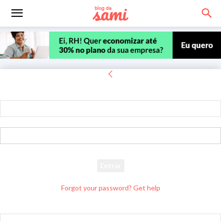
Entrar
Bem-vindo! Entre na sua conta
seu usuário
sua senha
Forgot your password? Get help
Recuperar senha
Recupere sua senha