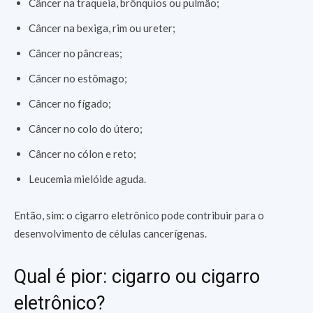
Câncer na traqueia, brônquios ou pulmão;
Câncer na bexiga, rim ou ureter;
Câncer no pâncreas;
Câncer no estômago;
Câncer no fígado;
Câncer no colo do útero;
Câncer no cólon e reto;
Leucemia mielóide aguda.
Então, sim: o cigarro eletrônico pode contribuir para o
desenvolvimento de células cancerígenas.
Qual é pior: cigarro ou cigarro
eletrônico?