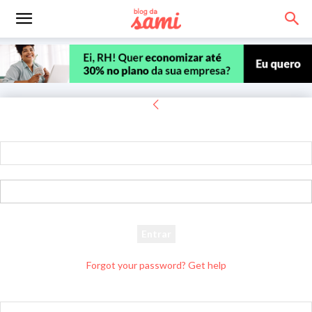
Entrar
Bem-vindo! Entre na sua conta
seu usuário
sua senha
Forgot your password? Get help
Recuperar senha
Recupere sua senha