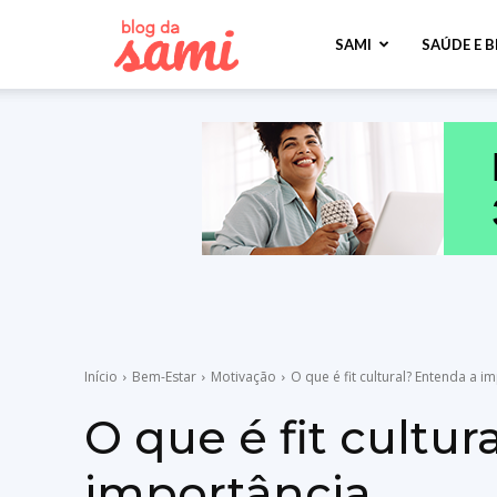
Sami
SAMI
SAÚDE E 
Saúde
Início
Bem-Estar
Motivação
O que é fit cultural? Entenda a i
O que é fit cultu
importância