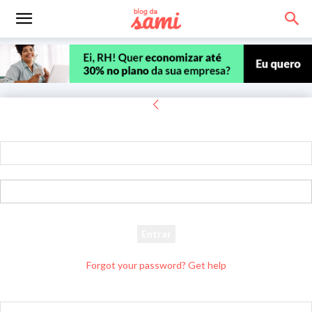
Entrar
Bem-vindo! Entre na sua conta
seu usuário
sua senha
Forgot your password? Get help
Recuperar senha
Recupere sua senha