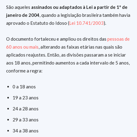
São aqueles
assinados ou adaptados à Lei a partir de 1º de
janeiro de 2004
, quando a legislação brasileira também havia
aprovado o Estatuto do Idoso (
Lei 10.741/2003
).
O documento fortaleceu e ampliou os direitos das
pessoas de
60 anos ou mais
, alterando as faixas etárias nas quais são
aplicados reajustes. Então, as divisões passaram a se iniciar
aos 18 anos, permitindo aumentos a cada intervalo de 5 anos,
conforme a regra:
0 a 18 anos
19 a 23 anos
24 a 28 anos
29 a 33 anos
34 a 38 anos