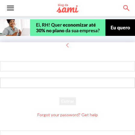
Entrar
Bem-vindo! Entre na sua conta
seu usuário
sua senha
Forgot your password? Get help
Recuperar senha
Recupere sua senha