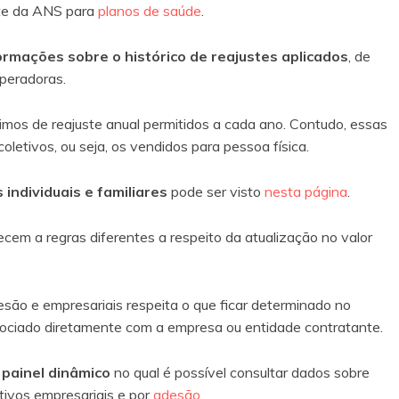
ste da ANS para
planos de saúde
.
ormações sobre o histórico de reajustes aplicados
, de
peradoras.
imos de reajuste anual permitidos a cada ano. Contudo, essas
oletivos, ou seja, os vendidos para pessoa física.
individuais e familiares
pode ser visto
nesta página
.
ecem a regras diferentes a respeito da atualização no valor
são e empresariais respeita o que ficar determinado no
gociado diretamente com a empresa ou entidade contratante.
m
painel dinâmico
no qual é possível consultar dados sobre
tivos empresariais e por
adesão
.