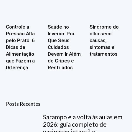
Controle a
Saúde no
Síndrome do
Pressão Alta
Inverno: Por
olho seco:
pelo Prato: 6
Que Seus
causas,
Dicas de
Cuidados
sintomas e
Alimentação
Devem Ir Além
tratamentos
que Fazem a
de Gripes e
Diferença
Resfriados
Posts Recentes
Sarampo e a volta às aulas em
2026: guia completo de
vacinação infantil e