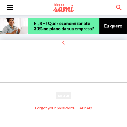
Entrar
Bem-vindo! Entre na sua conta
seu usuário
sua senha
Forgot your password? Get help
Recuperar senha
Recupere sua senha