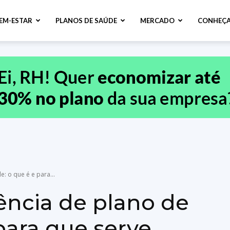
BEM-ESTAR
PLANOS DE SAÚDE
MERCADO
CONHEÇA
: o que é e para...
ncia de plano de
para que serve