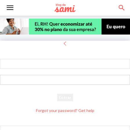
Entrar
Bem-vindo! Entre na sua conta
seu usuário
sua senha
Forgot your password? Get help
Recuperar senha
Recupere sua senha