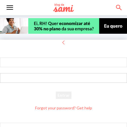
Entrar
Bem-vindo! Entre na sua conta
seu usuário
sua senha
Forgot your password? Get help
Recuperar senha
Recupere sua senha