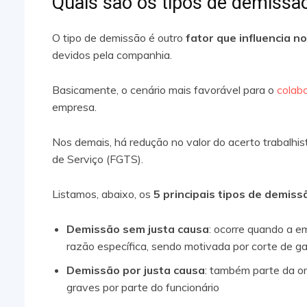
Quais são os tipos de demissã
O tipo de demissão é outro
fator que influencia n
devidos pela companhia.
Basicamente, o cenário mais favorável para o
colabo
empresa.
Nos demais, há redução no valor do acerto trabalh
de Serviço (FGTS).
Listamos, abaixo, os
5 principais tipos de demiss
Demissão sem justa causa
: ocorre quando a e
razão específica, sendo motivada por corte de ga
Demissão por justa causa
: também parte da o
graves por parte do funcionário