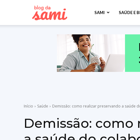
Sami
SAMI
SAÚDE E 
Saúde
Início
Saúde
Demissão: como realizar preservando a saúde d
Demissão: como r
a saúde do colab