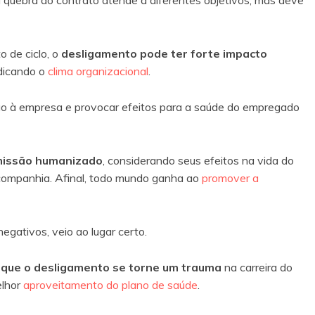
a quebra do contrato atende a diferentes objetivos, mas deve
 de ciclo, o
desligamento pode ter forte impacto
dicando o
clima organizacional
.
 à empresa e provocar efeitos para a saúde do empregado
missão humanizado
, considerando seus efeitos na vida do
 companhia. Afinal, todo mundo ganha ao
promover a
egativos, veio ao lugar certo.
r que o desligamento se torne um trauma
na carreira do
lhor
aproveitamento do plano de saúde
.