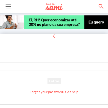
Entrar
Bem-vindo! Entre na sua conta
seu usuário
sua senha
Forgot your password? Get help
Recuperar senha
Recupere sua senha