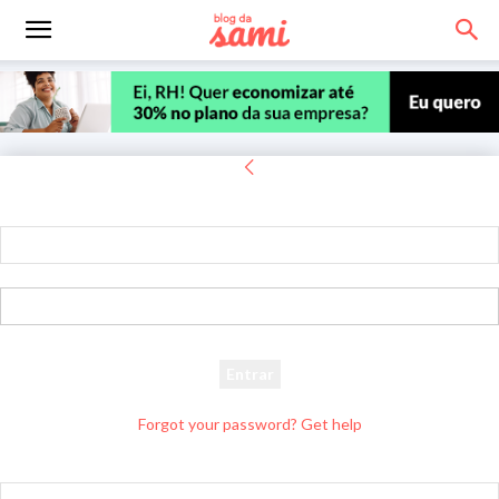
Entrar
Bem-vindo! Entre na sua conta
seu usuário
sua senha
Forgot your password? Get help
Recuperar senha
Recupere sua senha