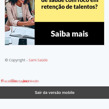
© Copyright -
Sami Saúde
Facebook
Instagram
Linkedin
Sair da versão mobile