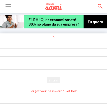
Entrar
Bem-vindo! Entre na sua conta
seu usuário
sua senha
Forgot your password? Get help
Recuperar senha
Recupere sua senha