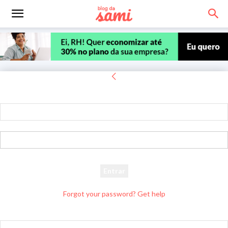
Entrar
Bem-vindo! Entre na sua conta
seu usuário
sua senha
Forgot your password? Get help
Recuperar senha
Recupere sua senha