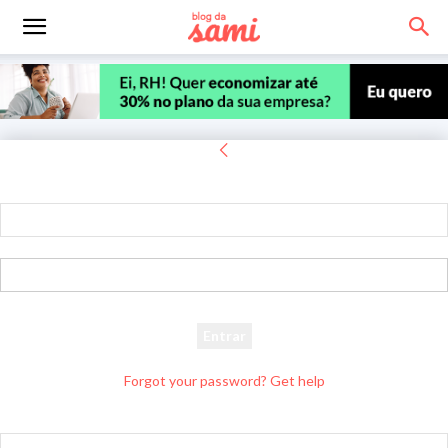
Entrar
Bem-vindo! Entre na sua conta
seu usuário
sua senha
Forgot your password? Get help
Recuperar senha
Recupere sua senha