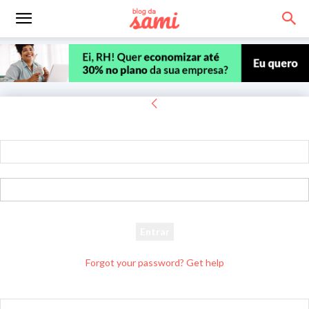
Entrar
Bem-vindo! Entre na sua conta
seu usuário
sua senha
Forgot your password? Get help
Recuperar senha
Recupere sua senha