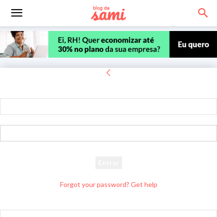
Entrar
Bem-vindo! Entre na sua conta
seu usuário
sua senha
Forgot your password? Get help
Recuperar senha
Recupere sua senha