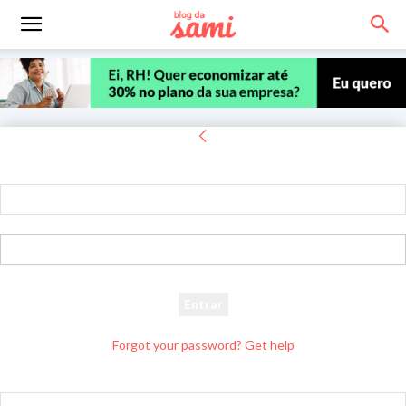
Entrar
Bem-vindo! Entre na sua conta
seu usuário
sua senha
Forgot your password? Get help
Recuperar senha
Recupere sua senha