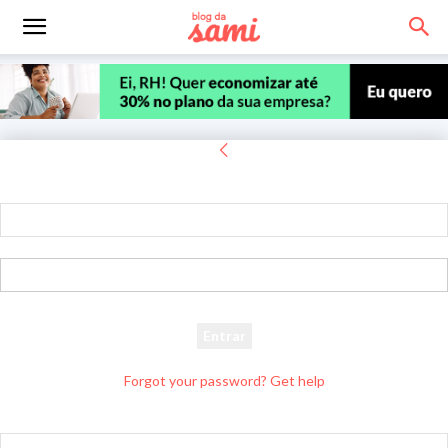
Entrar
Bem-vindo! Entre na sua conta
seu usuário
sua senha
Forgot your password? Get help
Recuperar senha
Recupere sua senha