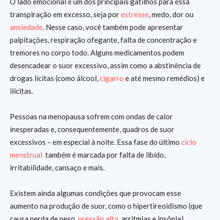
O lado emocional é um dos principais gatilhos para essa
transpiração em excesso, seja por
estresse
, medo, dor ou
ansiedade
. Nesse caso, você também pode apresentar
palpitações, respiração ofegante, falta de concentração e
tremores no corpo todo. Alguns medicamentos podem
desencadear o suor excessivo, assim como a abstinência de
drogas lícitas (como álcool,
cigarro
e até mesmo remédios) e
ilícitas.
Pessoas na menopausa sofrem com ondas de calor
inesperadas e, consequentemente, quadros de suor
excessivos – em especial à noite. Essa fase do último
ciclo
menstrual
também é marcada por falta de libído,
irritabilidade, cansaço e mais.
Existem ainda algumas condições que provocam esse
aumento na produção de suor, como o hipertireoidismo (que
causa perda de peso,
pressão alta
, arritmias e insônia),