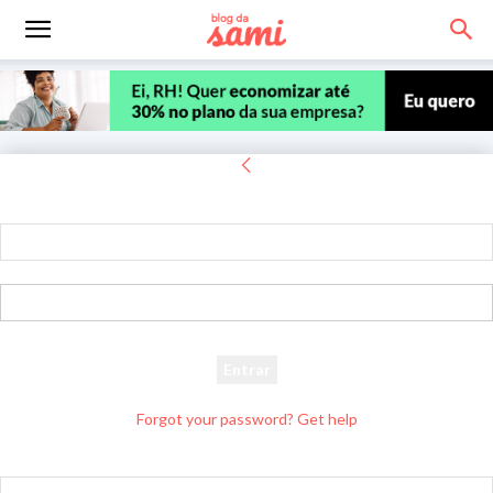
Entrar
Bem-vindo! Entre na sua conta
seu usuário
sua senha
Forgot your password? Get help
Recuperar senha
Recupere sua senha