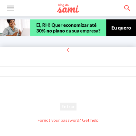
Entrar
Bem-vindo! Entre na sua conta
seu usuário
sua senha
Forgot your password? Get help
Recuperar senha
Recupere sua senha