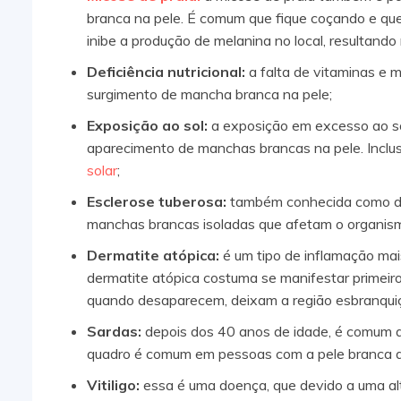
branca na pele. É comum que fique coçando e que 
inibe a produção de melanina no local, resultand
Deficiência nutricional:
a falta de vitaminas e 
surgimento de mancha branca na pele;
Exposição ao sol:
a exposição em excesso ao s
aparecimento de manchas brancas na pele. Inclu
solar
;
Esclerose tuberosa:
também conhecida como doe
manchas brancas isoladas que afetam o organis
Dermatite atópica:
é um tipo de inflamação ma
dermatite atópica costuma se manifestar primeir
quando desaparecem, deixam a região esbranqui
Sardas:
depois dos 40 anos de idade, é comum q
quadro é comum em pessoas com a pele branca qu
Vitiligo:
essa é uma doença, que devido a uma alt