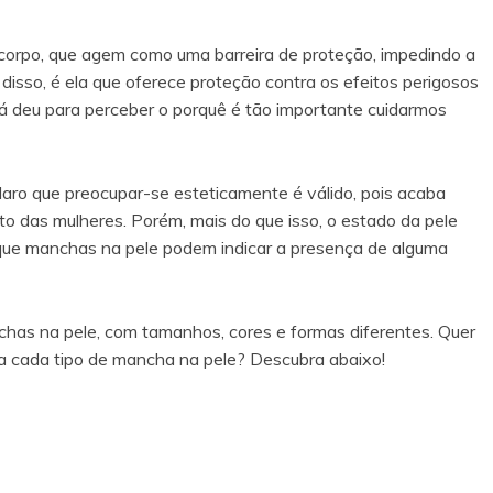
o corpo, que agem como uma barreira de proteção, impedindo a
isso, é ela que oferece proteção contra os efeitos perigosos
o já deu para perceber o porquê é tão importante cuidarmos
laro que preocupar-se esteticamente é válido, pois acaba
das mulheres. Porém, mais do que isso, o estado da pele
 que manchas na pele podem indicar a presença de alguma
chas na pele, com tamanhos, cores e formas diferentes. Quer
 a cada tipo de mancha na pele? Descubra abaixo!