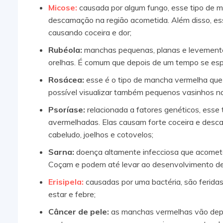
Micose:
causada por algum fungo, esse tipo de 
descamação na região acometida. Além disso, ess
causando coceira e dor;
Rubéola:
manchas pequenas, planas e levemente
orelhas. É comum que depois de um tempo se espal
Rosácea:
esse é o tipo de mancha vermelha que s
possível visualizar também pequenos vasinhos na
Psoríase:
relacionada a fatores genéticos, esse
avermelhadas. Elas causam forte coceira e desc
cabeludo, joelhos e cotovelos;
Sarna:
doença altamente infecciosa que acomete
Coçam e podem até levar ao desenvolvimento de 
Erisipela:
causadas por uma bactéria, são feridas
estar e febre;
Câncer de pele:
as manchas vermelhas vão depen