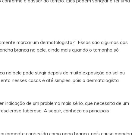
conforme o passar do tempo. Elas podem sangrar e ter uma
 somente marcar um dermatologista?” Essas são algumas das
ancha branca na pele, ainda mais quando o tamanho só
ca na pele pode surgir depois de muita exposição ao sol ou
ento nesses casos é até simples, pois o dermatologista
 indicação de um problema mais sério, que necessita de um
 esclerose tuberosa. A seguir, conheça as principais
opularmente conhecida como pano branco, pois causa mancha