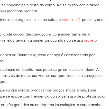
se espalhe pelo resto do corpo. Ao se multiplicar, o fungo
o nas manchas brancas;
minerais no organismo, como cálcio e
vitamina D
, pode levar ao
ol pode causar descamação e, consequentemente, o
sive, elas tendem a aumentar quando não se usa
protetor
nça de Bourneville, essa doença é caracterizada por
mo;
is comum em bebês, mas pode surgir em qualquer idade. A
o através de manchas vermelhas, parecidas com caroços que,
çada;
ue surjam sardas brancas nos braços, mãos e pés. Esse
e se expõe com frequência ao sol sem uso de protetor solar;
eração genética ou no sistema imunológico, o corpo acaba