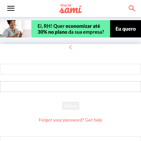
Entrar
Bem-vindo! Entre na sua conta
seu usuário
sua senha
Forgot your password? Get help
Recuperar senha
Recupere sua senha