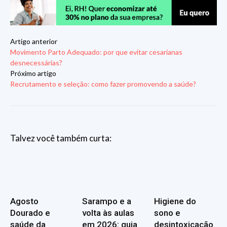
Artigo anterior
Movimento Parto Adequado: por que evitar cesarianas
desnecessárias?
Próximo artigo
Recrutamento e seleção: como fazer promovendo a saúde?
Talvez você também curta:
Agosto
Sarampo e a
Higiene do
Dourado e
volta às aulas
sono e
saúde da
em 2026: guia
desintoxicação