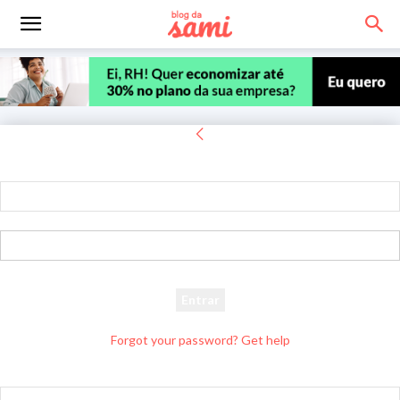
Entrar
Bem-vindo! Entre na sua conta
seu usuário
sua senha
Forgot your password? Get help
Recuperar senha
Recupere sua senha