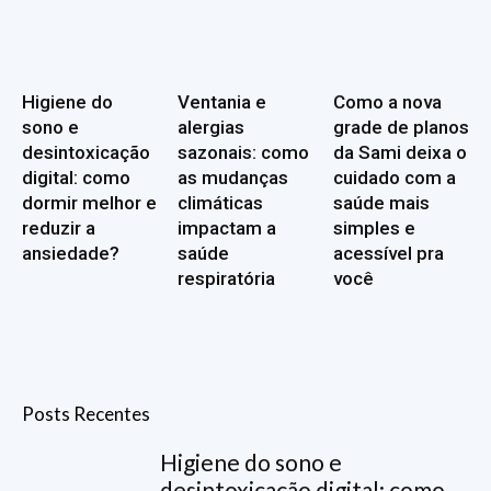
Higiene do
Ventania e
Como a nova
sono e
alergias
grade de planos
desintoxicação
sazonais: como
da Sami deixa o
digital: como
as mudanças
cuidado com a
dormir melhor e
climáticas
saúde mais
reduzir a
impactam a
simples e
ansiedade?
saúde
acessível pra
respiratória
você
Posts Recentes
Higiene do sono e
desintoxicação digital: como