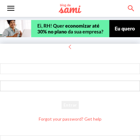
Entrar
Bem-vindo! Entre na sua conta
seu usuário
sua senha
Forgot your password? Get help
Recuperar senha
Recupere sua senha