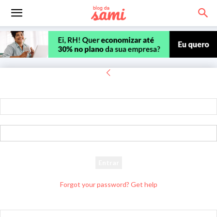
Entrar
Bem-vindo! Entre na sua conta
seu usuário
sua senha
Forgot your password? Get help
Recuperar senha
Recupere sua senha