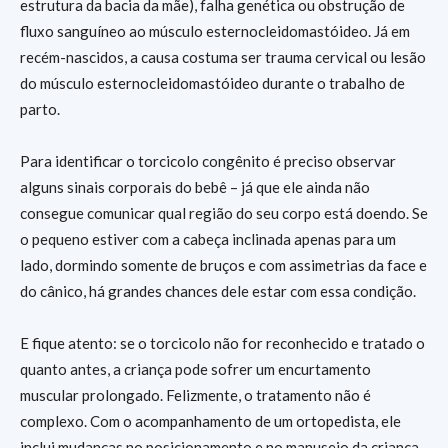
estrutura da bacia da mãe), falha genética ou obstrução de
fluxo sanguíneo ao músculo esternocleidomastóideo. Já em
recém-nascidos, a causa costuma ser trauma cervical ou lesão
do músculo esternocleidomastóideo durante o trabalho de
parto.
Para identificar o torcicolo congênito é preciso observar
alguns sinais corporais do bebê – já que ele ainda não
consegue comunicar qual região do seu corpo está doendo. Se
o pequeno estiver com a cabeça inclinada apenas para um
lado, dormindo somente de bruços e com assimetrias da face e
do cânico, há grandes chances dele estar com essa condição.
E fique atento: se o torcicolo não for reconhecido e tratado o
quanto antes, a criança pode sofrer um encurtamento
muscular prolongado. Felizmente, o tratamento não é
complexo. Com o acompanhamento de um ortopedista, ele
inclui mudanças no posicionamento e no manuseio da criança,