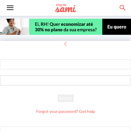
Entrar
Bem-vindo! Entre na sua conta
seu usuário
sua senha
Forgot your password? Get help
Recuperar senha
Recupere sua senha